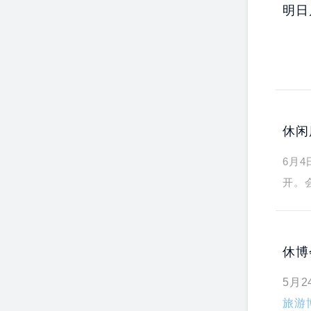
明日
休闲
6月
开。
长—
休博
5月2
旅游