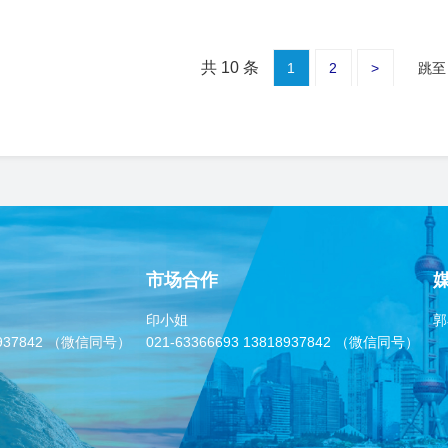
请工作，探索休闲度假新趋势、新视角。
共 10 条
1
2
>
跳至
市场合作
印小姐
郭
937842
（微信同号）
021-63366693
13818937842
（微信同号）