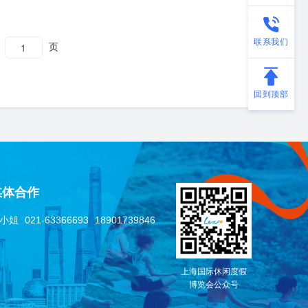
联系我们
页
回到顶部
媒体合作
小姐
021-63366693
18901739846
上海国际休闲度假
博览会公众号