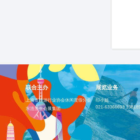
众邀
联合主办
展览业务
上海市旅游行业协会休闲度假分会
印小姐
021-63366693
13818
东浩兰生会展集团