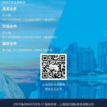
东浩兰生会展集团
展览业务
印小姐
021-63366693
13818937842
（微信同号）
市场合作
印小姐
021-63366693
13818937842
（微信同号）
媒体合作
郭小姐
021-63366693
18901739846
上海国际休闲度假
博览会公众号
沪ICP备09043702号-17 版权所有：上海现代国际展览有限公司